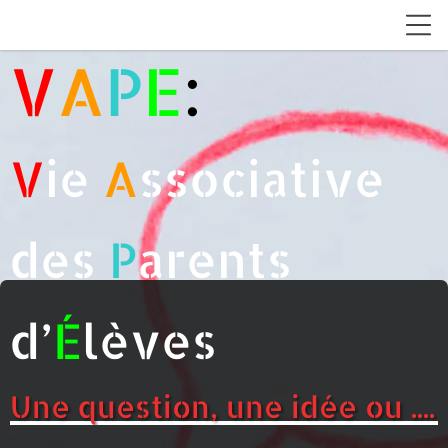
V
A
P
E
:
V
ie
A
ssociative
des
P
arents
d’
É
lèves
Une question, une idée ou ....