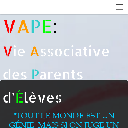
V
A
P
E
:
V
ie
A
ssociative
des
P
arents
d’
É
lèves
"TOUT LE MONDE EST UN
GÉNIE. MAIS SI ON JUGE UN