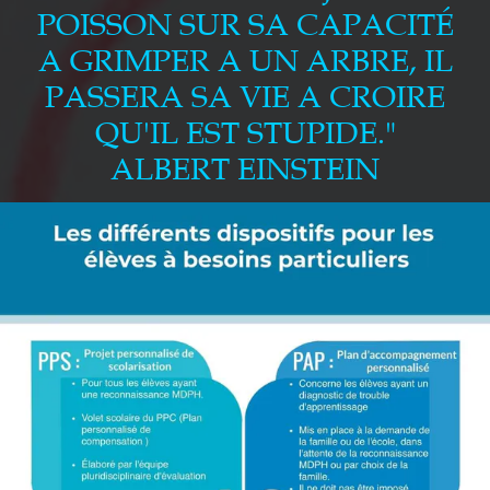
POISSON SUR SA CAPACITÉ
A GRIMPER A UN ARBRE, IL
PASSERA SA VIE A CROIRE
QU'IL EST STUPIDE."
ALBERT EINSTEIN